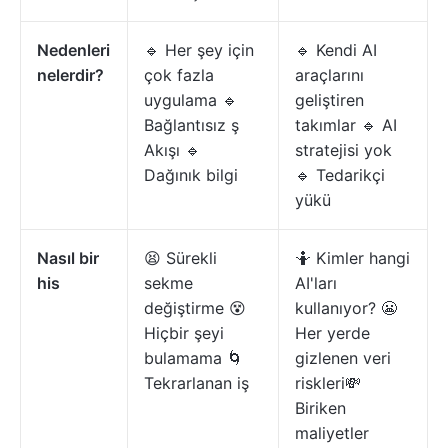
Nedenleri
🔹 Her şey için
🔹 Kendi AI
nelerdir?
çok fazla
araçlarını
uygulama 🔹
geliştiren
Bağlantısız ş
takımlar 🔹 AI
Akışı 🔹
stratejisi yok
Dağınık bilgi
🔹 Tedarikçi
yükü
Nasıl bir
😫 Sürekli
🤷 Kimler hangi
his
sekme
AI'ları
değiştirme 😵
kullanıyor? 😬
Hiçbir şeyi
Her yerde
bulamama 🌀
gizlenen veri
Tekrarlanan iş
riskleri💸
Biriken
maliyetler