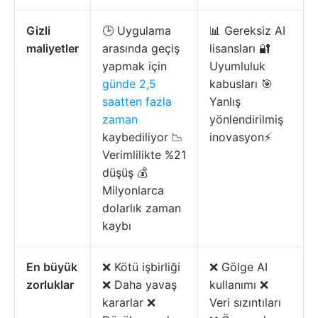
Gizli
🕒 Uygulama
📊 Gereksiz AI
maliyetler
arasında geçiş
lisansları 🔐
yapmak için
Uyumluluk
günde 2,5
kabusları 🎯
saatten fazla
Yanlış
zaman
yönlendirilmiş
kaybediliyor 📉
inovasyon⚡️
Verimlilikte %21
düşüş 💰
Milyonlarca
dolarlık zaman
kaybı
En büyük
❌ Kötü işbirliği
❌ Gölge AI
zorluklar
❌ Daha yavaş
kullanımı ❌
kararlar ❌
Veri sızıntıları