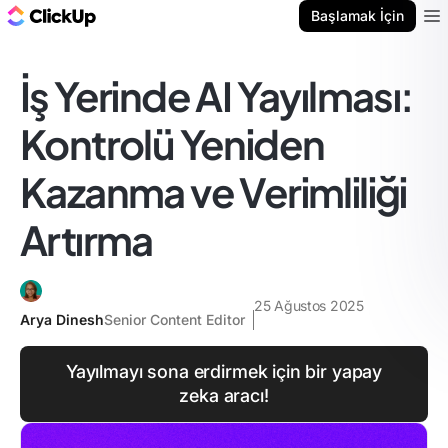
ClickUp Blog
Başlamak İçin
Ope
İş Yerinde AI Yayılması:
Kontrolü Yeniden
Kazanma ve Verimliliği
Artırma
25 Ağustos 2025
Arya Dinesh
Senior Content Editor
Yayılmayı sona erdirmek için bir yapay
zeka aracı!