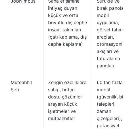
JobNimbus
Saha erişimine
Sürükle ve
ihtiyaç duyan
bırak panoları,
küçük ve orta
mobil
boyutlu dış cephe
uygulama,
inşaat takımları
görsel tahmin
(çatı kaplama, dış
araçları,
cephe kaplama)
otomasyonlu i
akışları ve
faturalama
panoları
Müteahhit
Zengin özelliklere
60'tan fazla
Şefi
sahip, bütçe
modül
dostu çözümler
(güvenlik, bilgi
arayan küçük
talepleri,
işletmeler ve
zaman
müteahhitler
çizelgeleri),
potansiyel