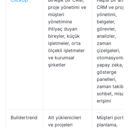
ClickUp
Birleşik bir CRM,
Hepsi bir arad
proje yönetimi ve
CRM ve proje
müşteri
yönetimi,
yönetimine
belgeler,
ihtiyaç duyan
görevler,
bireyler, küçük
analizler,
işletmeler, orta
zaman
ölçekli işletmeler
çizelgeleri,
ve kurumsal
otomasyonlar,
şirketler
yapay zeka,
gösterge
panelleri,
zaman takibi,
sohbet, misafir
erişimi
Buildertrend
Alt yüklenicileri
Müşteri portalı
ve projeleri
planlama,