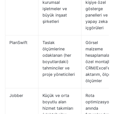
kurumsal
kişiye özel
işletmeler ve
gösterge
büyük inşaat
panelleri ve
şirketleri
yapay zeka
içgörüleri
PlanSwift
Taslak
Görsel
ölçümlerine
malzeme
odaklanan (her
hesaplamaları,
boyutlardaki)
özel montajlar,
tahminciler ve
CRM/Excel'e
proje yöneticileri
aktarım, ölçekl
ölçümler
Jobber
Küçük ve orta
Rota
boyutlu alan
optimizasyonu
hizmet takımları
anında