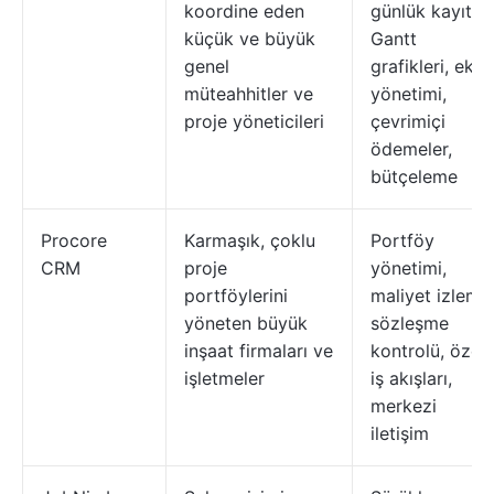
koordine eden
günlük kayıtlar
küçük ve büyük
Gantt
genel
grafikleri, ekip
müteahhitler ve
yönetimi,
proje yöneticileri
çevrimiçi
ödemeler,
bütçeleme
Procore
Karmaşık, çoklu
Portföy
CRM
proje
yönetimi,
portföylerini
maliyet izleme
yöneten büyük
sözleşme
inşaat firmaları ve
kontrolü, özel
işletmeler
iş akışları,
merkezi
iletişim