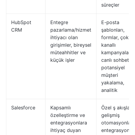
süreçler
HubSpot
Entegre
E-posta
CRM
pazarlama/hizmet
şablonları,
ihtiyacı olan
formlar, çok
girişimler, bireysel
kanallı
müteahhitler ve
kampanyalar,
küçük işler
canlı sohbet,
potansiyel
müşteri
yakalama,
analitik
Salesforce
Kapsamlı
Özel ş akışları,
özelleştirme ve
gelişmiş
entegrasyonlara
otomasyonlar,
ihtiyaç duyan
entegrasyonlar