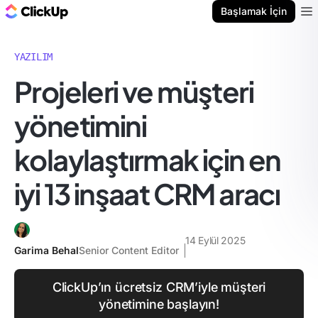
ClickUp Blog
Başlamak İçin
Ope
YAZILIM
Projeleri ve müşteri
yönetimini
kolaylaştırmak için en
iyi 13 inşaat CRM aracı
14 Eylül 2025
Garima Behal
Senior Content Editor
ClickUp’ın ücretsiz CRM’iyle müşteri
yönetimine başlayın!