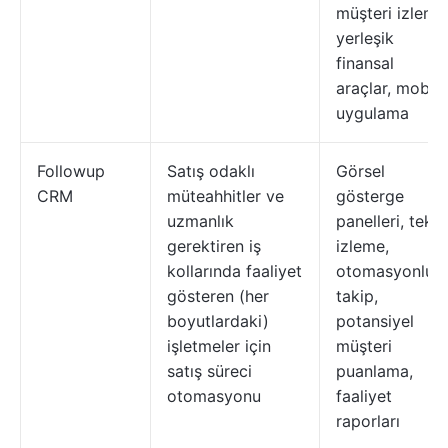
müşteri izleme
yerleşik
finansal
araçlar, mobil
uygulama
Followup
Satış odaklı
Görsel
CRM
müteahhitler ve
gösterge
uzmanlık
panelleri, teklif
gerektiren iş
izleme,
kollarında faaliyet
otomasyonlu
gösteren (her
takip,
boyutlardaki)
potansiyel
işletmeler için
müşteri
satış süreci
puanlama,
otomasyonu
faaliyet
raporları