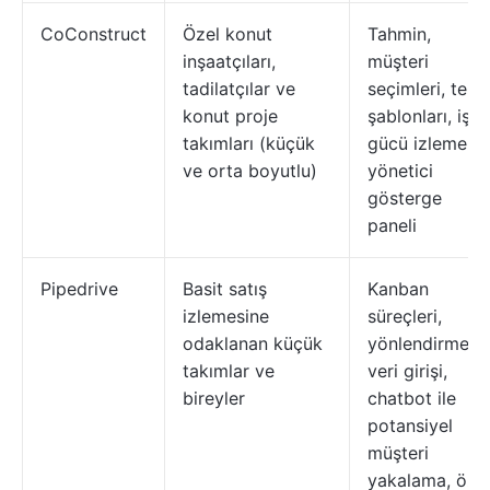
CoConstruct
Özel konut
Tahmin,
inşaatçıları,
müşteri
tadilatçılar ve
seçimleri, tekli
konut proje
şablonları, iş
takımları (küçük
gücü izleme v
ve orta boyutlu)
yönetici
gösterge
paneli
Pipedrive
Basit satış
Kanban
izlemesine
süreçleri,
odaklanan küçük
yönlendirmeli
takımlar ve
veri girişi,
bireyler
chatbot ile
potansiyel
müşteri
yakalama, öze