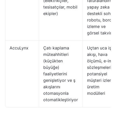
(elektrikçiler,
faturalandırma
tesisatçılar, mobil
yapay zeka
ekipler)
destekli sohbe
robotu, bordro
izleme ve
görsel takvim
AccuLynx
Çatı kaplama
Uçtan uca iş
müteahhitleri
akışı, hava
(küçükten
ölçümü, e-imz
büyüğe)
sözleşmeleri,
faaliyetlerini
potansiyel
genişletiyor ve ş
müşteri izleme
akışlarını
üretim
otomasyonla
modülleri
otomatikleştiriyor