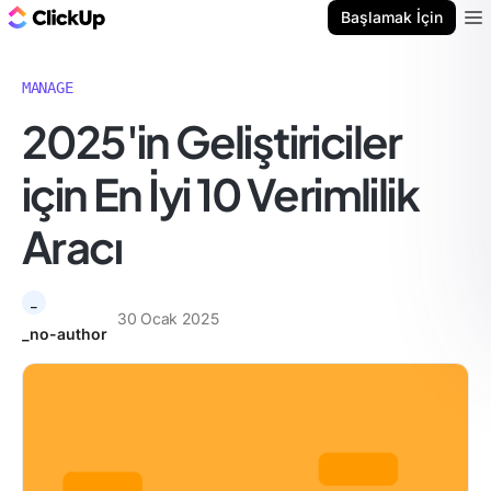
ClickUp Blog
Başlamak İçin
Ope
MANAGE
2025'in Geliştiriciler
için En İyi 10 Verimlilik
Aracı
_
30 Ocak 2025
_no-author