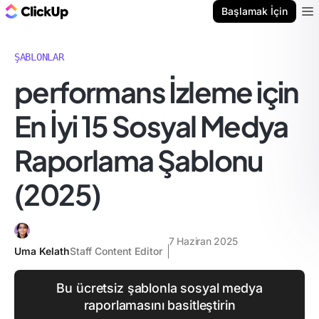
ClickUp Blog
Başlamak İçin
Ope
ŞABLONLAR
performans İzleme için
En İyi 15 Sosyal Medya
Raporlama Şablonu
(2025)
7 Haziran 2025
Uma Kelath
Staff Content Editor
Bu ücretsiz şablonla sosyal medya
raporlamasını basitleştirin