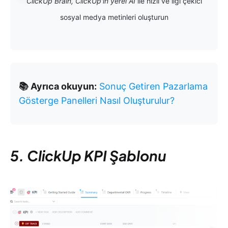
ClickUp Brain, ClickUp'ın yerel AI
ile hızlı ve ilgi çekici
sosyal medya metinleri oluşturun
📚 Ayrıca okuyun:
Sonuç Getiren Pazarlama
Gösterge Panelleri Nasıl Oluşturulur?
5. ClickUp KPI Şablonu