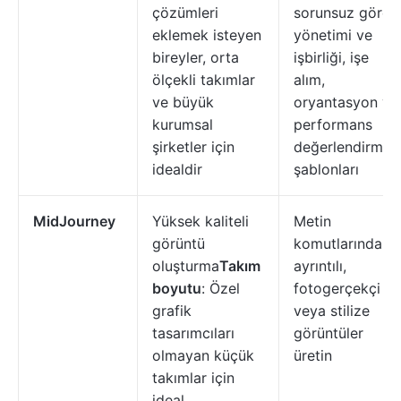
çözümleri
sorunsuz görev
eklemek isteyen
yönetimi ve
bireyler, orta
işbirliği, işe
ölçekli takımlar
alım,
ve büyük
oryantasyon ve
kurumsal
performans
şirketler için
değerlendirme
idealdir
şablonları
MidJourney
Yüksek kaliteli
Metin
görüntü
komutlarından
oluşturma
Takım
ayrıntılı,
boyutu
: Özel
fotogerçekçi
grafik
veya stilize
tasarımcıları
görüntüler
olmayan küçük
üretin
takımlar için
ideal