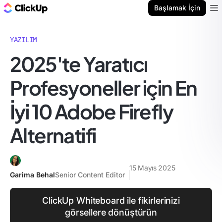
ClickUp Blog
Başlamak İçin
Ope
YAZILIM
2025'te Yaratıcı
Profesyoneller için En
İyi 10 Adobe Firefly
Alternatifi
15 Mayıs 2025
Garima Behal
Senior Content Editor
ClickUp Whiteboard ile fikirlerinizi
görsellere dönüştürün