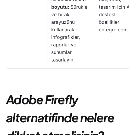
boyutu
: Sürükle
tasarım için AI
ve bırak
destekli
arayüzünü
özellikleri
kullanarak
entegre edin
infografikler,
raporlar ve
sunumlar
tasarlayın
Adobe Firefly
alternatifinde nelere