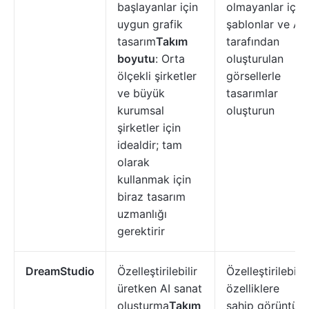
başlayanlar için
olmayanlar için
uygun grafik
şablonlar ve AI
tasarım
Takım
tarafından
boyutu
: Orta
oluşturulan
ölçekli şirketler
görsellerle
ve büyük
tasarımlar
kurumsal
oluşturun
şirketler için
idealdir; tam
olarak
kullanmak için
biraz tasarım
uzmanlığı
gerektirir
DreamStudio
Özelleştirilebilir
Özelleştirilebilir
üretken AI sanat
özelliklere
oluşturma
Takım
sahip görüntü