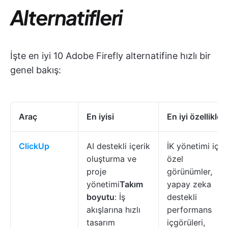
Alternatifleri
İşte en iyi 10 Adobe Firefly alternatifine hızlı bir
genel bakış:
Araç
En iyisi
En iyi özellikler
ClickUp
AI destekli içerik
İK yönetimi için
oluşturma ve
özel
proje
görünümler,
yönetimi
Takım
yapay zeka
boyutu
: İş
destekli
akışlarına hızlı
performans
tasarım
içgörüleri,