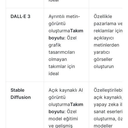
DALL·E 3
Ayrıntılı metin-
Özellikle
görüntü
pazarlama ve
oluşturma
Takım
reklamlar için
boyutu
: Özel
açıklayıcı
grafik
metinlerden
tasarımcıları
yaratıcı
olmayan
görseller
takımlar için
oluşturun
ideal
Stable
Açık kaynaklı AI
Özelleştirilebilir,
Diffusion
görüntü
açık kaynaklı,
oluşturma
Takım
yapay zeka ile
boyutu
: Özel
sanat eserleri
model eğitimi
oluşturma, özel
ve gelişmiş
modeller