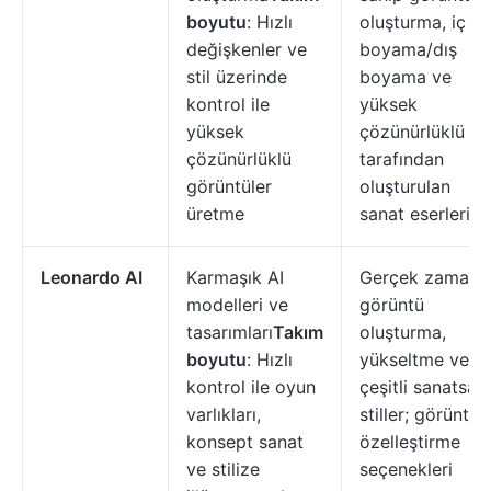
boyutu
: Hızlı
oluşturma, iç
değişkenler ve
boyama/dış
stil üzerinde
boyama ve
kontrol ile
yüksek
yüksek
çözünürlüklü AI
çözünürlüklü
tarafından
görüntüler
oluşturulan
üretme
sanat eserleri
Leonardo AI
Karmaşık AI
Gerçek zamanlı
modelleri ve
görüntü
tasarımları
Takım
oluşturma,
boyutu
: Hızlı
yükseltme ve
kontrol ile oyun
çeşitli sanatsal
varlıkları,
stiller; görüntü
konsept sanat
özelleştirme
ve stilize
seçenekleri