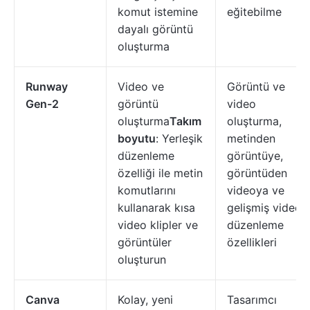
komut istemine
eğitebilme
dayalı görüntü
oluşturma
Runway
Video ve
Görüntü ve
Gen-2
görüntü
video
oluşturma
Takım
oluşturma,
boyutu
: Yerleşik
metinden
düzenleme
görüntüye,
özelliği ile metin
görüntüden
komutlarını
videoya ve
kullanarak kısa
gelişmiş video
video klipler ve
düzenleme
görüntüler
özellikleri
oluşturun
Canva
Kolay, yeni
Tasarımcı