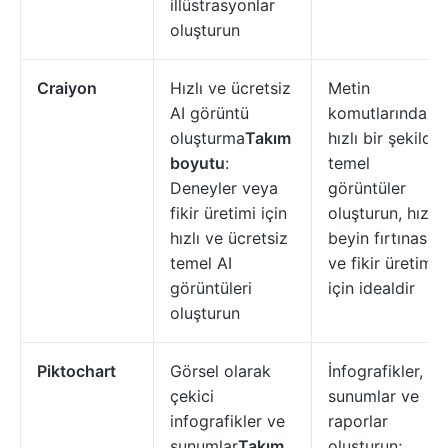
illüstrasyonlar
oluşturun
Craiyon
Hızlı ve ücretsiz
Metin
AI görüntü
komutlarından
oluşturma
Takım
hızlı bir şekilde
boyutu
:
temel
Deneyler veya
görüntüler
fikir üretimi için
oluşturun, hızlı
hızlı ve ücretsiz
beyin fırtınası
temel AI
ve fikir üretimi
görüntüleri
için idealdir
oluşturun
Piktochart
Görsel olarak
İnfografikler,
çekici
sunumlar ve
infografikler ve
raporlar
sunumlar
Takım
oluşturun;