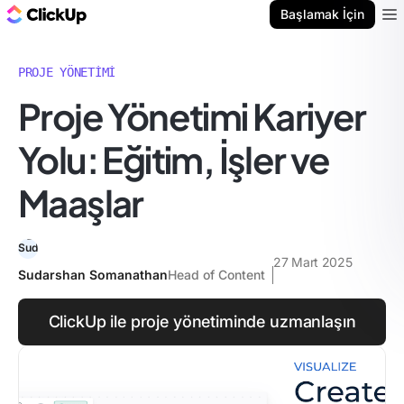
ClickUp Blog
Başlamak İçin
Ope
PROJE YÖNETIMI
Proje Yönetimi Kariyer
Yolu: Eğitim, İşler ve
Maaşlar
27 Mart 2025
Sudarshan Somanathan
Head of Content
ClickUp ile proje yönetiminde uzmanlaşın