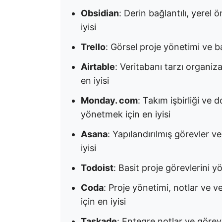
Obsidian
: Derin bağlantılı, yerel 
iyisi
Trello
: Görsel proje yönetimi ve b
Airtable
: Veritabanı tarzı organiza
en iyisi
Monday. com
: Takım işbirliği ve
yönetmek için en iyisi
Asana
: Yapılandırılmış görevler ve
iyisi
Todoist
: Basit proje görevlerini y
Coda
: Proje yönetimi, notlar ve ve
için en iyisi
Taskade
: Entegre notlar ve görev 