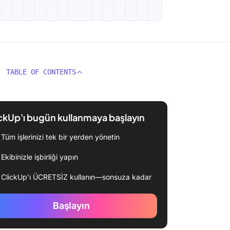
TABLE OF CONTENTS
ckUp'ı bugün kullanmaya başlayın
Tüm işlerinizi tek bir yerden yönetin
Ekibinizle işbirliği yapın
ClickUp'ı ÜCRETSİZ kullanın—sonsuza kadar
Başlayın