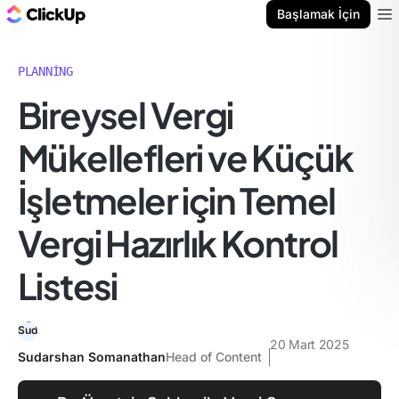
ClickUp Blog
Başlamak İçin
Ope
PLANNING
Bireysel Vergi
Mükellefleri ve Küçük
İşletmeler için Temel
Vergi Hazırlık Kontrol
Listesi
20 Mart 2025
Sudarshan Somanathan
Head of Content