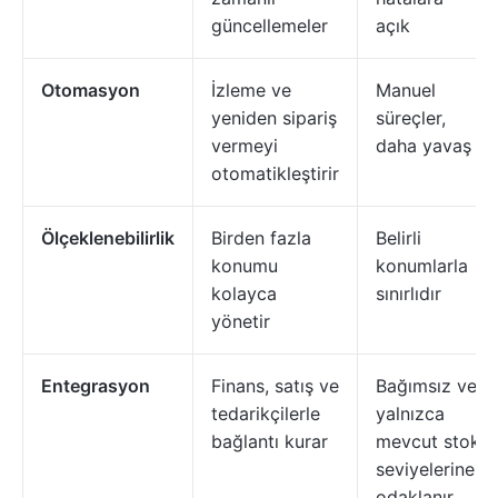
güncellemeler
açık
Otomasyon
İzleme ve
Manuel
yeniden sipariş
süreçler,
vermeyi
daha yavaş
otomatikleştirir
Ölçeklenebilirlik
Birden fazla
Belirli
konumu
konumlarla
kolayca
sınırlıdır
yönetir
Entegrasyon
Finans, satış ve
Bağımsız ve
tedarikçilerle
yalnızca
bağlantı kurar
mevcut stok
seviyelerine
odaklanır