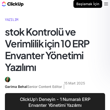
ClickUp Blog
Başlamak İçin
Ope
YAZILIM
stok Kontrolü ve
Verimlilik için 10 ERP
Envanter Yönetimi
Yazılımı
15 Mart 2025
Garima Behal
Senior Content Editor
ClickUp'ı Deneyin - 1 Numaralı ERP
Envanter Yönetimi Yazılımı