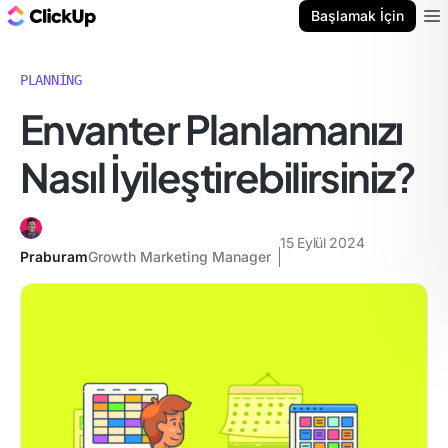
ClickUp Blog
Başlamak İçin
Ope
PLANNING
Envanter Planlamanızı
Nasıl İyileştirebilirsiniz?
15 Eylül 2024
Praburam
Growth Marketing Manager