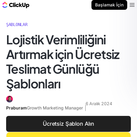
ClickUp Blog
Başlamak İçin
Ope
ŞABLONLAR
Lojistik Verimliliğini
Artırmak için Ücretsiz
Teslimat Günlüğü
Şablonları
6 Aralık 2024
Praburam
Growth Marketing Manager
Ücretsiz Şablon Alın