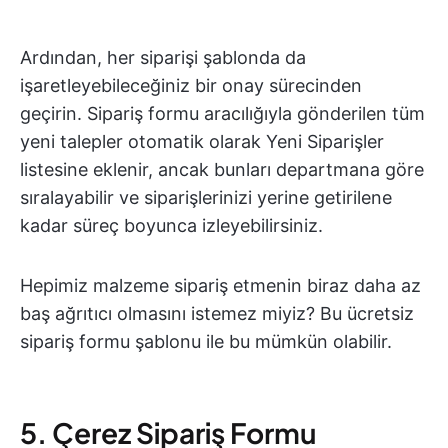
Ardından, her siparişi şablonda da
işaretleyebileceğiniz bir onay sürecinden
geçirin. Sipariş formu aracılığıyla gönderilen tüm
yeni talepler otomatik olarak Yeni Siparişler
listesine eklenir, ancak bunları departmana göre
sıralayabilir ve siparişlerinizi yerine getirilene
kadar süreç boyunca izleyebilirsiniz.
Hepimiz malzeme sipariş etmenin biraz daha az
baş ağrıtıcı olmasını istemez miyiz? Bu ücretsiz
sipariş formu şablonu ile bu mümkün olabilir.
5. Çerez Sipariş Formu