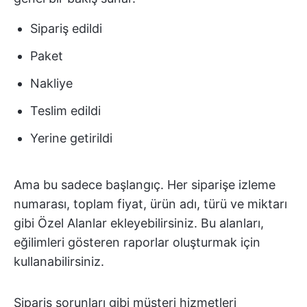
Sipariş edildi
Paket
Nakliye
Teslim edildi
Yerine getirildi
Ama bu sadece başlangıç. Her siparişe izleme
numarası, toplam fiyat, ürün adı, türü ve miktarı
gibi Özel Alanlar ekleyebilirsiniz. Bu alanları,
eğilimleri gösteren raporlar oluşturmak için
kullanabilirsiniz.
Sipariş sorunları gibi müşteri hizmetleri