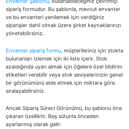
Envanter Şablonu
, kullanabileceğiniz çevrimiçi
sipariş formudur. Bu şablonla, mevcut envanter
ve bu envanteri yenilemek için verdiğiniz
siparişler dahil olmak üzere şirket kaynaklarınızı
yönetebilirsiniz.
Envanter sipariş formu
, müşterileriniz için stokta
bulunanları izlemek için iki liste içerir. Stok
azaldığında uyarı almak için öğelere özel bildirim
etiketleri verebilir veya stok seviyelerinizin genel
bir görünümünü elde etmek için miktara göre
sıralayabilirsiniz.
Ancak Sipariş Süreci Görünümü, bu şablonu öne
çıkaran özelliktir. Beş sütunla önceden
ayarlanmış olarak gelir: