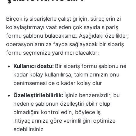
Birçok iş siparişlerle çalıştığı için, süreçlerinizi
kolaylaştırmayı vaat eden çok sayıda sipariş
formu şablonu bulacaksınız. Aşağıdaki özellikler,
operasyonlarınıza fayda sağlayacak bir sipariş
formu seçmenize yardımcı olacaktır:
Kullanıcı dostu:
Bir sipariş formu şablonu ne
kadar kolay kullanılırsa, takımlarınızın onu
benimsemesi de o kadar kolay olur
Özelleştirilebilirlik:
İşiniz benzersizdir, bu
nedenle şablonun özelleştirilebilir olup
olmadığını kontrol edin, böylece iş
ihtiyaçlarınıza göre verimliliğini optimize
edebilirsiniz