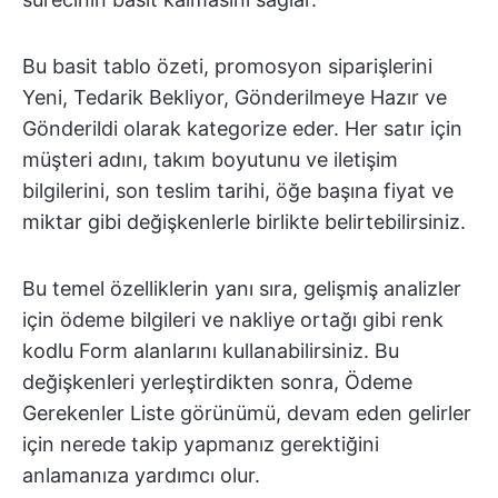
Bu basit tablo özeti, promosyon siparişlerini
Yeni, Tedarik Bekliyor, Gönderilmeye Hazır ve
Gönderildi olarak kategorize eder. Her satır için
müşteri adını, takım boyutunu ve iletişim
bilgilerini, son teslim tarihi, öğe başına fiyat ve
miktar gibi değişkenlerle birlikte belirtebilirsiniz.
Bu temel özelliklerin yanı sıra, gelişmiş analizler
için ödeme bilgileri ve nakliye ortağı gibi renk
kodlu Form alanlarını kullanabilirsiniz. Bu
değişkenleri yerleştirdikten sonra, Ödeme
Gerekenler Liste görünümü, devam eden gelirler
için nerede takip yapmanız gerektiğini
anlamanıza yardımcı olur.