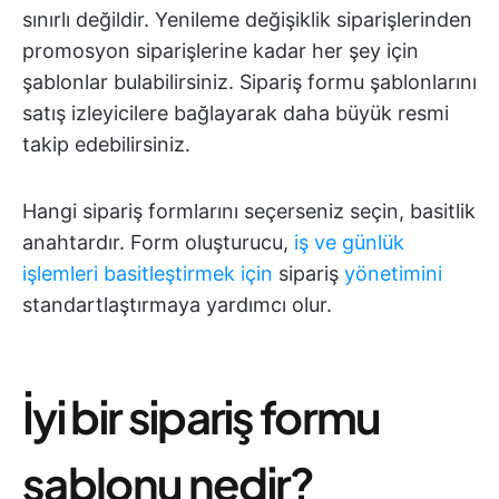
sınırlı değildir. Yenileme değişiklik siparişlerinden
promosyon siparişlerine kadar her şey için
şablonlar bulabilirsiniz. Sipariş formu şablonlarını
satış izleyicilere bağlayarak daha büyük resmi
takip edebilirsiniz.
Hangi sipariş formlarını seçerseniz seçin, basitlik
anahtardır. Form oluşturucu,
iş ve günlük
işlemleri basitleştirmek için
sipariş
yönetimini
standartlaştırmaya yardımcı olur.
İyi bir sipariş formu
şablonu nedir?