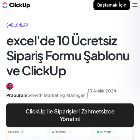
ClickUp Blog
Başlamak İçin
Ope
ŞABLONLAR
excel'de 10 Ücretsiz
Sipariş Formu Şablonu
ve ClickUp
13 Aralık 2024
Praburam
Growth Marketing Manager
ClickUp ile Siparişleri Zahmetsizce
Yönetin!