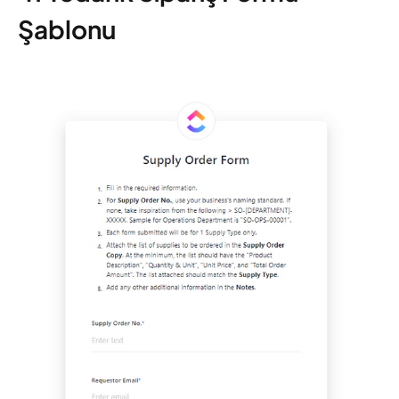
Şablonu