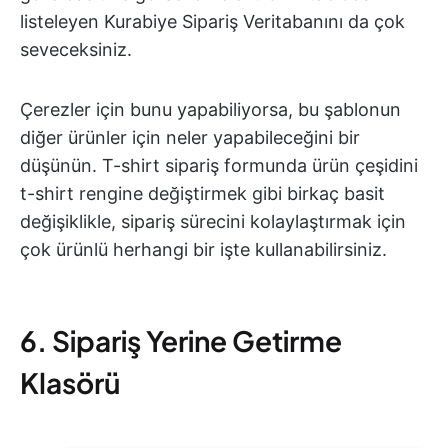
listeleyen Kurabiye Sipariş Veritabanını da çok
seveceksiniz.
Çerezler için bunu yapabiliyorsa, bu şablonun
diğer ürünler için neler yapabileceğini bir
düşünün. T-shirt sipariş formunda ürün çeşidini
t-shirt rengine değiştirmek gibi birkaç basit
değişiklikle, sipariş sürecini kolaylaştırmak için
çok ürünlü herhangi bir işte kullanabilirsiniz.
6. Sipariş Yerine Getirme
Klasörü