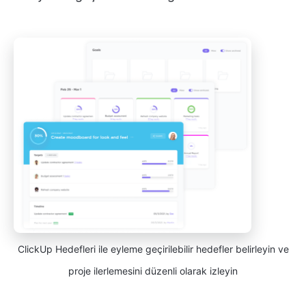
ClickUp Hedefleri ile eyleme geçirilebilir hedefler belirleyin ve
proje ilerlemesini düzenli olarak izleyin