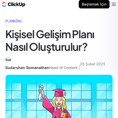
ClickUp Blog
Başlamak İçin
Ope
PLANNING
Kişisel Gelişim Planı
Nasıl Oluşturulur?
26 Şubat 2025
Sudarshan Somanathan
Head of Content