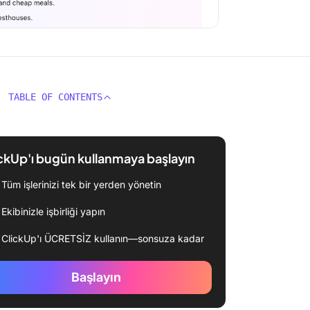
TABLE OF CONTENTS
ckUp'ı bugün kullanmaya başlayın
Tüm işlerinizi tek bir yerden yönetin
Ekibinizle işbirliği yapın
ClickUp'ı ÜCRETSİZ kullanın—sonsuza kadar
Başlayın