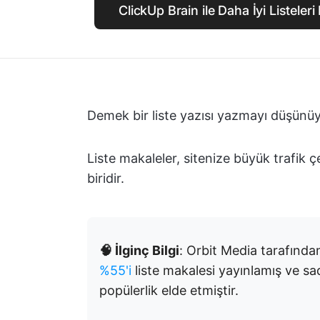
ClickUp Brain ile Daha İyi Listeler
Demek bir liste yazısı yazmayı düşünü
Liste makaleler, sitenize büyük trafik ç
biridir.
🧠 İlginç Bilgi
: Orbit Media tarafında
%55'i
liste makalesi yayınlamış ve sa
popülerlik elde etmiştir.