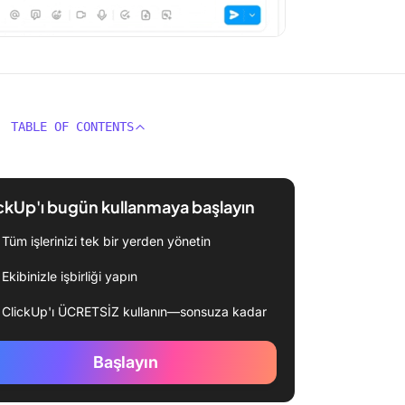
TABLE OF CONTENTS
ckUp'ı bugün kullanmaya başlayın
Tüm işlerinizi tek bir yerden yönetin
Ekibinizle işbirliği yapın
ClickUp'ı ÜCRETSİZ kullanın—sonsuza kadar
Başlayın