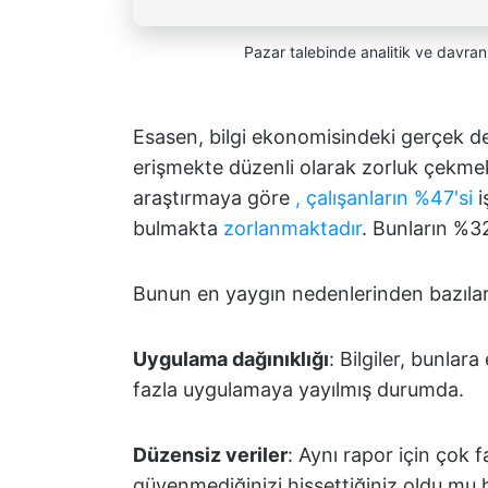
Pazar talebinde analitik ve davran
Esasen, bilgi ekonomisindeki gerçek değ
erişmekte düzenli olarak zorluk çekmek
araştırmaya göre
, çalışanların %47'si
i
bulmakta
zorlanmaktadır
. Bunların %32
Bunun en yaygın nedenlerinden bazıları
Uygulama dağınıklığı
: Bilgiler, bunlar
fazla uygulamaya yayılmış durumda.
Düzensiz veriler
: Aynı rapor için çok 
güvenmediğinizi hissettiğiniz oldu mu h