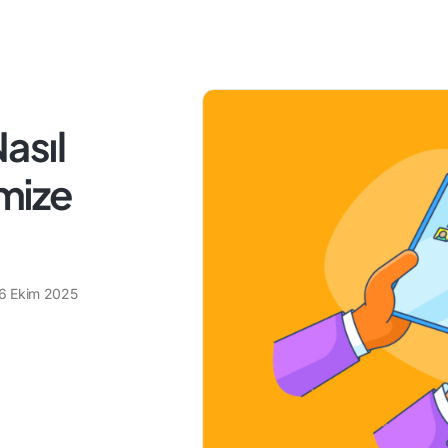
Nasıl
mize
6 Ekim 2025