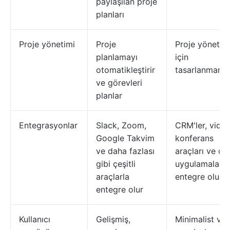
paylaşılan proje
planları
Proje yönetimi
Proje
Proje yönetim
planlamayı
için
otomatikleştirir
tasarlanmamış
ve görevleri
planlar
Entegrasyonlar
Slack, Zoom,
CRM'ler, vide
Google Takvim
konferans
ve daha fazlası
araçları ve di
gibi çeşitli
uygulamalarla
araçlarla
entegre olur
entegre olur
Kullanıcı
Gelişmiş,
Minimalist ve