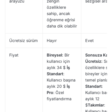
arayüzü
zengin
sezgisel aray
özelliklere
sahip, ancak
öğrenme eğrisi
daha dik olabilir
Ücretsiz sürüm
Hayır
Evet
Fiyat
Bireysel:
Bir
Sonsuza Kad
kullanıcı için
Ücretsiz:
Sınır
aylık 34 $
İş
özelliklere sa
Standart
:
bireyler için
Kullanıcı başına
temel planlam
aylık 20 $
İş
Standart
:
Pro
: Özel
Kullanıcı başı
fiyatlandırma
aylık 12
$
Takımlar
:
Kullanıcı başı