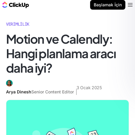
ClickUp Blog
Başlamak İçin
Ope
VERIMLILIK
Motion ve Calendly:
Hangi planlama aracı
daha iyi?
3 Ocak 2025
Arya Dinesh
Senior Content Editor