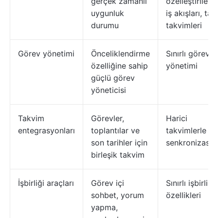
gerçek zamanlı
özelleştirilebil
uygunluk
iş akışları, ta
durumu
takvimleri
Görev yönetimi
Önceliklendirme
Sınırlı görev
özelliğine sahip
yönetimi
güçlü görev
yöneticisi
Takvim
Görevler,
Harici
entegrasyonları
toplantılar ve
takvimlerle
son tarihler için
senkronizasy
birleşik takvim
İşbirliği araçları
Görev içi
Sınırlı işbirliği
sohbet, yorum
özellikleri
yapma,