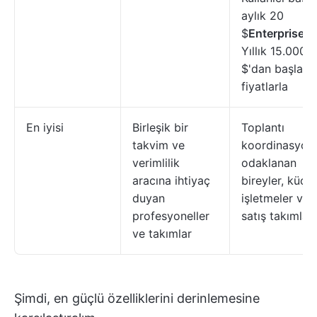
aylık 20
$
Enterprise
:
Yıllık 15.000
$'dan başlaya
fiyatlarla
En iyisi
Birleşik bir
Toplantı
takvim ve
koordinasyon
verimlilik
odaklanan
aracına ihtiyaç
bireyler, küçü
duyan
işletmeler ve
profesyoneller
satış takımları
ve takımlar
Şimdi, en güçlü özelliklerini derinlemesine