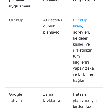
planlayıcı
En iyileri
En iyi özellik
S
uygulaması
ClickUp
AI destekli
ClickUp
Z
günlük
Brain
,
s
planlayıcı
görevleri,
belgeleri,
kişileri ve
şirketinizin
tüm
bilgilerini
yapay zeka
ile birbirine
bağlar
Google
Zaman
Hatasız
P
Takvim
bloklama
planlama için
v
birden fazla
ö