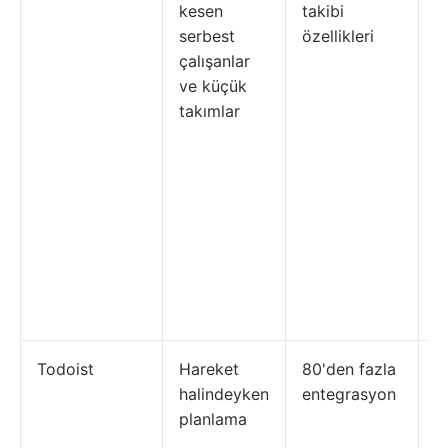
kesen
takibi
öz
serbest
özellikleri
g
çalışanlar
p
ve küçük
y
takımlar
g
b
S
k
p
d
ö
k
y
Todoist
Hareket
80'den fazla
T
halindeyken
entegrasyon
ö
planlama
sı