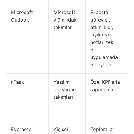
Microsoft
Microsoft
E-posta,
O
Outlook
yığınındaki
görevler,
s
takımlar
etkinlikler,
p
kişiler ve
a
notları tek
bir
uygulamada
birleştirin
nTask
Yazılım
Özel KPI'larla
K
geliştirme
raporlama
a
takımları
k
k
b
Evernote
Kişisel
Toplantıları
G