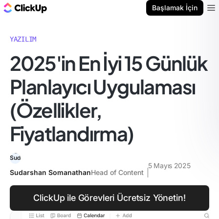
ClickUp Blog
Başlamak İçin
Ope
YAZILIM
2025'in En İyi 15 Günlük
Planlayıcı Uygulaması
(Özellikler,
Fiyatlandırma)
5 Mayıs 2025
Sudarshan Somanathan
Head of Content
ClickUp ile Görevleri Ücretsiz Yönetin!