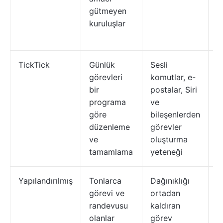
gütmeyen
p
kuruluşlar
sı
ol
TickTick
Günlük
Sesli
U
görevleri
komutlar, e-
v
bir
postalar, Siri
u
programa
ve
b
göre
bileşenlerden
k
düzenleme
görevler
ar
ve
oluşturma
tamamlama
yeteneği
Yapılandırılmış
Tonlarca
Dağınıklığı
B
görevi ve
ortadan
g
randevusu
kaldıran
i
olanlar
görev
p