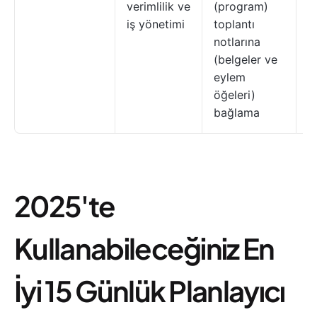
verimlilik ve
(program)
p
iş yönetimi
toplantı
k
notlarına
a
(belgeler ve
ş
eylem
o
öğeleri)
m
bağlama
y
2025'te
Kullanabileceğiniz En
İyi 15 Günlük Planlayıcı