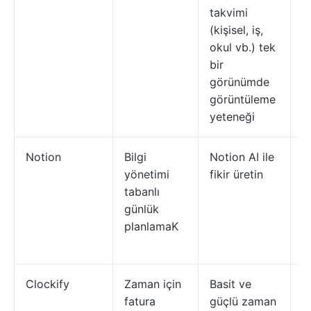
takvimi
o
(kişisel, iş,
sı
okul vb.) tek
bir
görünümde
görüntüleme
yeteneği
Notion
Bilgi
Notion AI ile
K
yönetimi
fikir üretin
N
tabanlı
k
günlük
s
planlamaK
o
z
Clockify
Zaman için
Basit ve
Z
fatura
güçlü zaman
y