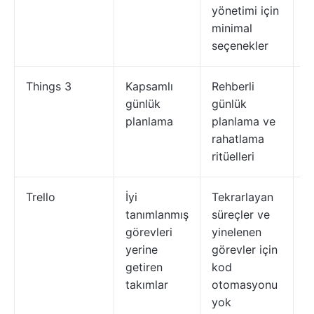
yönetimi için
ö
minimal
i
seçenekler
Things 3
Kapsamlı
Rehberli
A
günlük
günlük
e
planlama
planlama ve
sı
rahatlama
ritüelleri
Trello
İyi
Tekrarlayan
Y
tanımlanmış
süreçler ve
l
görevleri
yinelenen
b
yerine
görevler için
ça
getiren
kod
takımlar
otomasyonu
yok