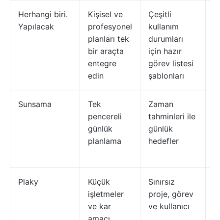
Herhangi biri.
Kişisel ve
Çeşitli
G
Yapılacak
profesyonel
kullanım
b
planları tek
durumları
y
bir araçta
için hazır
ç
entegre
görev listesi
i
edin
şablonları
d
Sunsama
Tek
Zaman
B
pencereli
tahminleri ile
k
günlük
günlük
g
planlama
hedefler
b
z
Plaky
Küçük
Sınırsız
K
işletmeler
proje, görev
ö
ve kar
ve kullanıcı
g
amacı
k