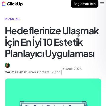
ClickUp Blog
Başlamak İçin
Ope
PLANNING
Hedeflerinize Ulaşmak
İçin En İyi 10 Estetik
Planlayıcı Uygulaması
9 Ocak 2025
Garima Behal
Senior Content Editor