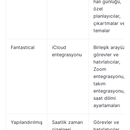
hali günlüğü,
özel
planlayıcılar,
çıkartmalar ve
temalar
Fantastical
iCloud
Birleşik arayüz,
entegrasyonu
görevler ve
hatırlatıcılar,
Zoom
entegrasyonu,
takım
entegrasyonu,
saat dilimi
ayarlamaları
Yapılandırılmış
Saatlik zaman
Görevler ve
çizelgesi
hatırlatıcılar,