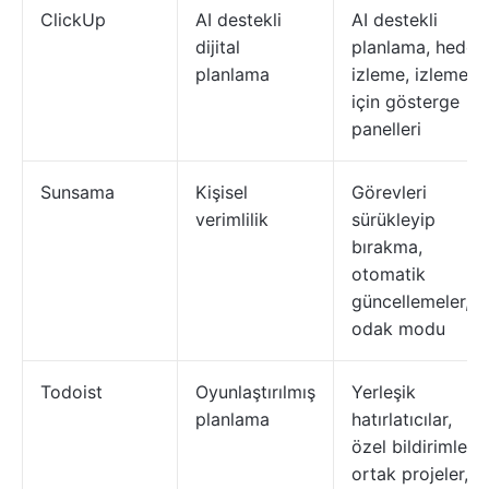
ClickUp
AI destekli
AI destekli
dijital
planlama, hedef
planlama
izleme, izleme
için gösterge
panelleri
Sunsama
Kişisel
Görevleri
verimlilik
sürükleyip
bırakma,
otomatik
güncellemeler,
odak modu
Todoist
Oyunlaştırılmış
Yerleşik
planlama
hatırlatıcılar,
özel bildirimler,
ortak projeler,