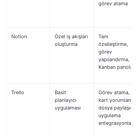
görev atama
Notion
Özel iş akışları
Tam
oluşturma
özelleştirme,
görev
yapılandırma,
Kanban panoları
Trello
Basit
Görev atama,
planlayıcı
kart yorumlama,
uygulaması
dosya paylaşımı,
uygulama
entegrasyonları