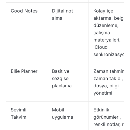
Good Notes
Dijital not
Kolay içe
alma
aktarma, belge
düzenleme,
çalışma
materyalleri,
iCloud
senkronizasyon
Ellie Planner
Basit ve
Zaman tahmini,
sezgisel
zaman takibi, ek
planlama
dosya, bilgi
yönetimi
Sevimli
Mobil
Etkinlik
Takvim
uygulama
görünümleri,
renkli notlar, ruh