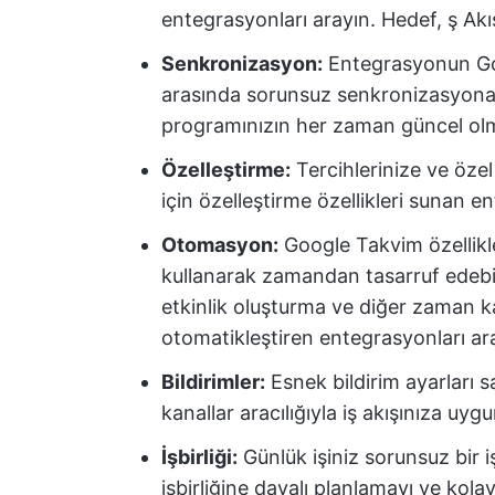
entegrasyonları arayın. Hedef, ş Akı
Senkronizasyon:
Entegrasyonun Goo
arasında sorunsuz senkronizasyona i
programınızın her zaman güncel olm
Özelleştirme:
Tercihlerinize ve özel 
için özelleştirme özellikleri sunan e
Otomasyon:
Google Takvim özellikle
kullanarak zamandan tasarruf edebilir
etkinlik oluşturma ve diğer zaman kaz
otomatikleştiren entegrasyonları ar
Bildirimler:
Esnek bildirim ayarları s
kanallar aracılığıyla iş akışınıza uygun
İşbirliği:
Günlük işiniz sorunsuz bir iş
işbirliğine dayalı planlamayı ve kolay