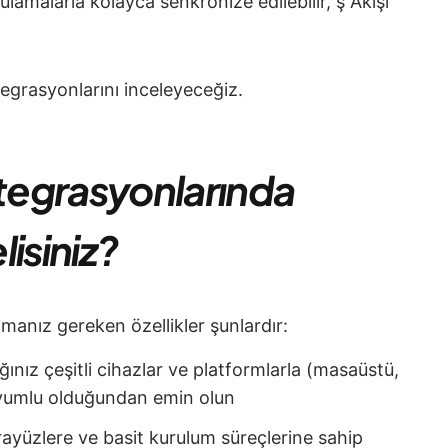
ulamalarla kolayca senkronize edilebilir, ş Akışı
egrasyonlarını inceleyeceğiz.
tegrasyonlarında
isiniz?
anız gereken özellikler şunlardır:
nız çeşitli cihazlar ve platformlarla (masaüstü,
) uyumlu olduğundan emin olun
rayüzlere ve basit kurulum süreçlerine sahip