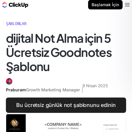
ClickUp Blog
Başlamak İçin
Ope
ŞABLONLAR
dijital Not Alma için 5
Ücretsiz Goodnotes
Şablonu
9 Nisan 2025
Praburam
Growth Marketing Manager
Bu ücretsiz günlük not şablonunu edinin