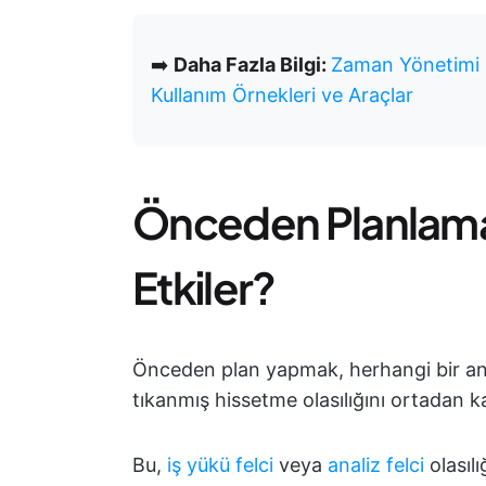
➡️
Daha Fazla Bilgi:
Zaman Yönetimi i
Kullanım Örnekleri ve Araçlar
Önceden Planlama V
Etkiler?
Önceden plan yapmak, herhangi bir and
tıkanmış hissetme olasılığını ortadan kal
Bu,
iş yükü felci
veya
analiz felci
olasılı