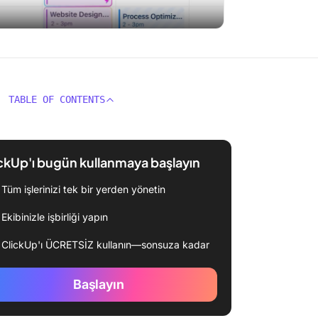
TABLE OF CONTENTS
ckUp'ı bugün kullanmaya başlayın
Tüm işlerinizi tek bir yerden yönetin
Ekibinizle işbirliği yapın
ClickUp'ı ÜCRETSİZ kullanın—sonsuza kadar
Başlayın