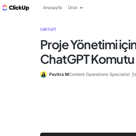
ClickUp Blog
Anasayfa
Ürün
CHATGPT
Proje Yönetimi için
ChatGPT Komutu
Pavitra M
Content Operations Specialist
1