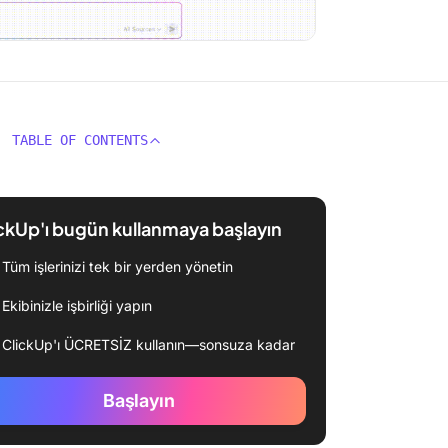
TABLE OF CONTENTS
ckUp'ı bugün kullanmaya başlayın
Tüm işlerinizi tek bir yerden yönetin
Ekibinizle işbirliği yapın
ClickUp'ı ÜCRETSİZ kullanın—sonsuza kadar
Başlayın