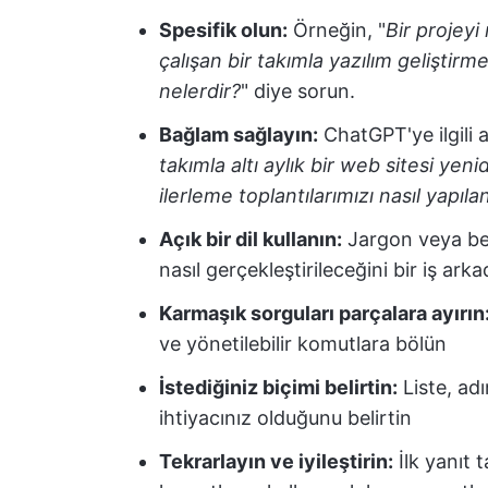
Spesifik olun:
Örneğin, "
Bir projeyi
çalışan bir takımla yazılım geliştirm
nelerdir?
" diye sorun.
Bağlam sağlayın:
ChatGPT'ye ilgili a
takımla altı aylık bir web sitesi yen
ilerleme toplantılarımızı nasıl yapıl
Açık bir dil kullanın:
Jargon veya beli
nasıl gerçekleştirileceğini bir iş ark
Karmaşık sorguları parçalara ayırın
ve yönetilebilir komutlara bölün
İstediğiniz biçimi belirtin:
Liste, ad
ihtiyacınız olduğunu belirtin
Tekrarlayın ve iyileştirin:
İlk yanıt 