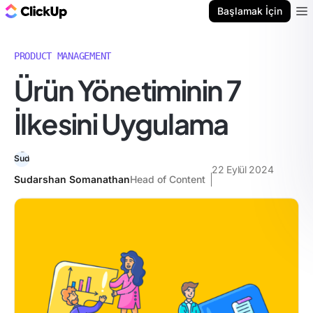
ClickUp Blog
Başlamak İçin
Ope
PRODUCT MANAGEMENT
Ürün Yönetiminin 7
İlkesini Uygulama
22 Eylül 2024
Sudarshan Somanathan
Head of Content