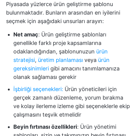
Piyasada yüzlerce ürün geliştirme şablonu
bulunmaktadır. Bunların arasından en iyilerini
seçmek için aşağıdaki unsurları arayın:
Net amaç
: Ürün geliştirme şablonları
genellikle farklı proje kapsamlarına
odaklandığından, şablonunuzun
ürün
stratejisi
,
üretim planlaması
veya
ürün
gereksinimleri
gibi amacını tanımlamanıza
olanak sağlaması gerekir
İşbirliği seçenekleri
:
Ürün yöneticileri için
gerçek zamanlı düzenleme, yorum bırakma
ve kolay ilerleme izleme gibi seçeneklerle ekip
çalışmasını teşvik etmelidir
Beyin fırtınası özellikleri
: Ürün yönetimi
şablonları, sizin ve takımınızın beyin fırtınası