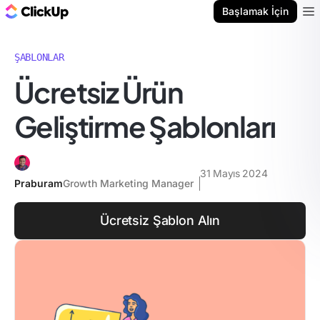
ClickUp Blog
Başlamak İçin
Ope
ŞABLONLAR
Ücretsiz Ürün
Geliştirme Şablonları
31 Mayıs 2024
Praburam
Growth Marketing Manager
Ücretsiz Şablon Alın