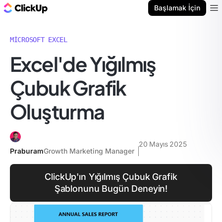
ClickUp Blog
Başlamak İçin
Ope
MICROSOFT EXCEL
Excel'de Yığılmış
Çubuk Grafik
Oluşturma
20 Mayıs 2025
Praburam
Growth Marketing Manager
ClickUp'ın Yığılmış Çubuk Grafik
Şablonunu Bugün Deneyin!