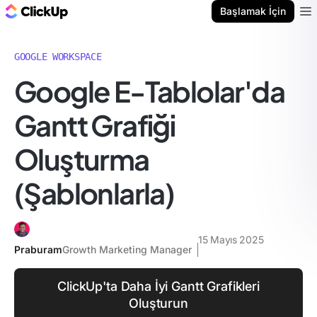
ClickUp Blog
Başlamak İçin
Ope
GOOGLE WORKSPACE
Google E-Tablolar'da
Gantt Grafiği
Oluşturma
(Şablonlarla)
15 Mayıs 2025
Praburam
Growth Marketing Manager
ClickUp'ta Daha İyi Gantt Grafikleri
Oluşturun