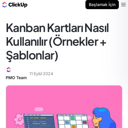
ClickUp Blog
Başlamak İçin
Ope
Kanban Kartları Nasıl
Kullanılır (Örnekler +
Şablonlar)
11 Eylül 2024
PMO Team