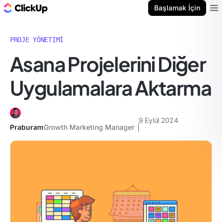
ClickUp Blog
Başlamak İçin
Ope
PROJE YÖNETIMI
Asana Projelerini Diğer
Uygulamalara Aktarma
9 Eylül 2024
Praburam
Growth Marketing Manager