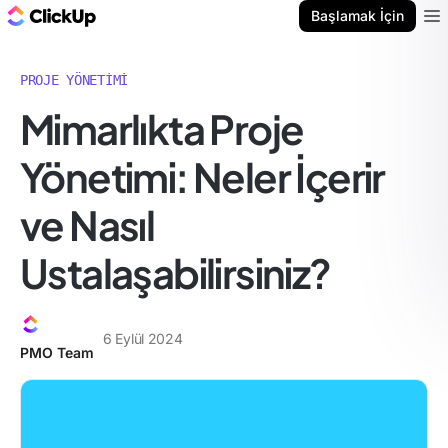
ClickUp Blog
Başlamak İçin
Ope
PROJE YÖNETIMI
Mimarlıkta Proje
Yönetimi: Neler İçerir
ve Nasıl
Ustalaşabilirsiniz?
6 Eylül 2024
PMO Team