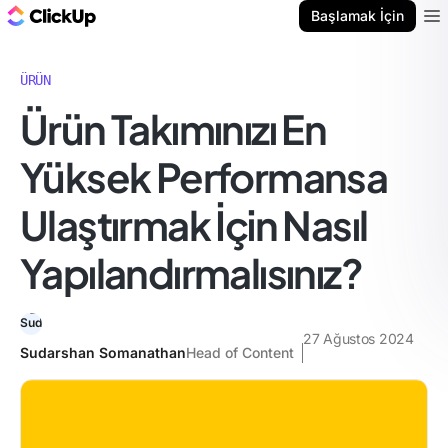
ClickUp Blog
Başlamak İçin
Ope
ÜRÜN
Ürün Takımınızı En
Yüksek Performansa
Ulaştırmak İçin Nasıl
Yapılandırmalısınız?
27 Ağustos 2024
Sudarshan Somanathan
Head of Content