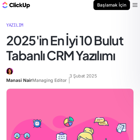
ClickUp Blog
Başlamak İçin
Ope
YAZILIM
2025'in En İyi 10 Bulut
Tabanlı CRM Yazılımı
3 Şubat 2025
Manasi Nair
Managing Editor