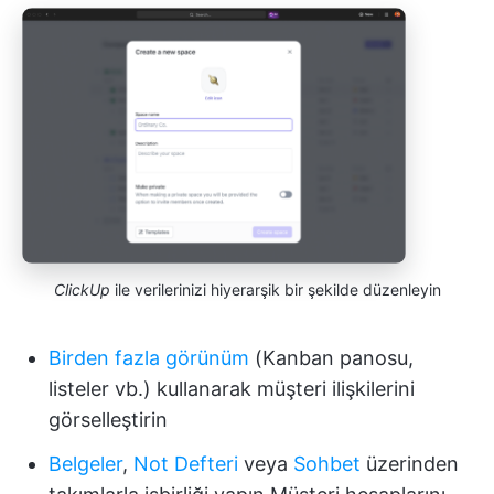
ClickUp
ile verilerinizi hiyerarşik bir şekilde düzenleyin
Birden fazla görünüm
(Kanban panosu,
listeler vb.) kullanarak müşteri ilişkilerini
görselleştirin
Belgeler
,
Not Defteri
veya
Sohbet
üzerinden