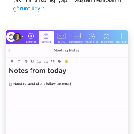
takımlarla işbirliği yapın Müşteri hesaplarını
görüntüleyin