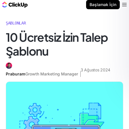
ClickUp Blog
Başlamak İçin
Ope
ŞABLONLAR
10 Ücretsiz İzin Talep
Şablonu
3 Ağustos 2024
Praburam
Growth Marketing Manager