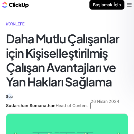
ClickUp Blog
Başlamak İçin
Ope
WORKLIFE
Daha Mutlu Çalışanlar
için Kişiselleştirilmiş
Çalışan Avantajları ve
Yan Hakları Sağlama
26 Nisan 2024
Sudarshan Somanathan
Head of Content