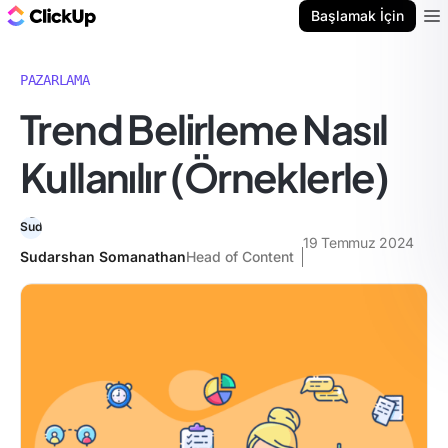
ClickUp Blog
Başlamak İçin
Ope
PAZARLAMA
Trend Belirleme Nasıl
Kullanılır (Örneklerle)
19 Temmuz 2024
Sudarshan Somanathan
Head of Content