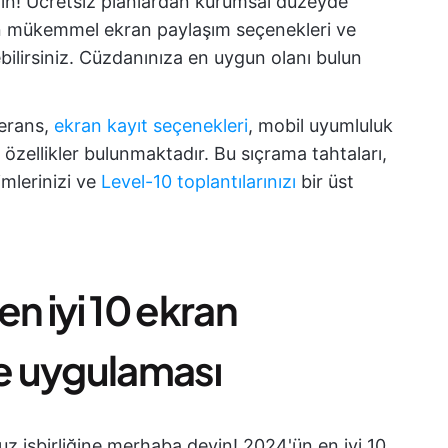
in! Ücretsiz planlardan kurumsal düzeyde
 mükemmel ekran paylaşım seçenekleri ve
bilirsiniz. Cüzdanınıza en uygun olanı bulun
ferans,
ekran kayıt seçenekleri
, mobil uyumluluk
 özellikler bulunmaktadır. Bu sıçrama tahtaları,
şimlerinizi ve
Level-10 toplantılarınızı
bir üst
en iyi 10 ekran
ve uygulaması
uz işbirliğine merhaba deyin! 2024'ün en iyi 10