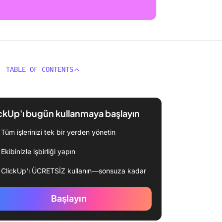
TABLE OF CONTENTS
ckUp'ı bugün kullanmaya başlayın
Tüm işlerinizi tek bir yerden yönetin
Ekibinizle işbirliği yapın
ClickUp'ı ÜCRETSİZ kullanın—sonsuza kadar
Başlayın