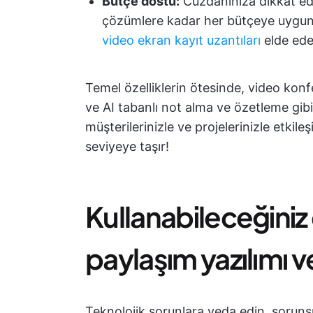
Bütçe dostu:
Cüzdanınıza dikkat ed
çözümlere kadar her bütçeye uygun
video ekran kayıt uzantıları
elde ede
Temel özelliklerin ötesinde, video kon
ve AI tabanlı not alma ve özetleme gibi
müşterilerinizle ve projelerinizle etkile
seviyeye taşır!
Kullanabileceğiniz 
paylaşım yazılımı 
Teknolojik sorunlara veda edin, soruns