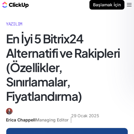
ClickUp Blog
Başlamak İçin
Ope
YAZILIM
En İyi 5 Bitrix24
Alternatifi ve Rakipleri
(Özellikler,
Sınırlamalar,
Fiyatlandırma)
29 Ocak 2025
Erica Chappell
Managing Editor