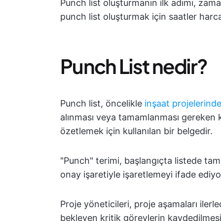
Punch list oluşturmanın ilk adımı, zaman
punch list oluşturmak için saatler harc
Punch List nedir?
Punch list, öncelikle
inşaat projelerinde
alınması veya tamamlanması gereken kal
özetlemek için kullanılan bir belgedir.
"Punch" terimi, başlangıçta listede tam
onay işaretiyle işaretlemeyi ifade ediy
Proje yöneticileri, proje aşamaları iler
bekleyen kritik görevlerin kaydedilm