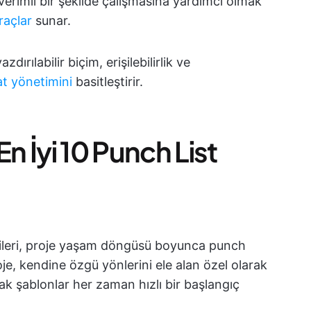
 verimli bir şekilde çalışmasına yardımcı olmak
raçlar
sunar.
dırılabilir biçim, erişilebilirlik ve
at yönetimini
basitleştirir.
En İyi 10 Punch List
icileri, proje yaşam döngüsü boyunca punch
roje, kendine özgü yönlerini ele alan özel olarak
ncak şablonlar her zaman hızlı bir başlangıç