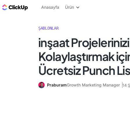
ClickUp Blog
Anasayfa
Ürün
ŞABLONLAR
i̇nşaat Projelerinizi
Kolaylaştırmak içi
Ücretsiz Punch Li
Praburam
Growth Marketing Manager
14 