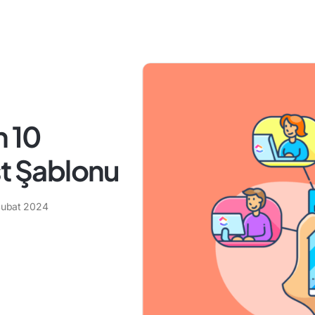
n 10
st Şablonu
Şubat 2024