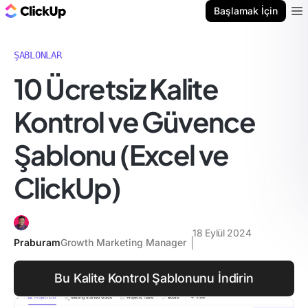
ClickUp Blog
Başlamak İçin
Ope
ŞABLONLAR
10 Ücretsiz Kalite
Kontrol ve Güvence
Şablonu (Excel ve
ClickUp)
18 Eylül 2024
Praburam
Growth Marketing Manager
Bu Kalite Kontrol Şablonunu İndirin