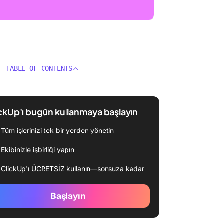
TABLE OF CONTENTS
ckUp'ı bugün kullanmaya başlayın
Tüm işlerinizi tek bir yerden yönetin
Ekibinizle işbirliği yapın
ClickUp'ı ÜCRETSİZ kullanın—sonsuza kadar
Başlayın