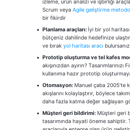
izleme, ürün analizi ve işbirliği araç
Scrum veya
Agile geliştirme metodol
bir fikirdir
Planlama araçları:
İyi bir yol harita
bütçeniz dahilinde hedefinize ulaşt
ve bırak
yol haritası aracı
bulursanız
Prototip oluşturma ve tel kafes m
akışınızdan ayırın? Tasarımlarınızı 
kullanıma hazır prototip oluşturma
Otomasyon:
Manuel çaba 2005'te 
akışlarını kolaylaştırır, böylece takı
daha fazla katma değer sağlayan gör
Müşteri geri bildirimi
:
Müşteri geri 
tasarımında hayati öneme sahiptir
araçlarıyla entegre olan ürün gelişt