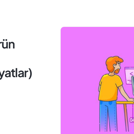
rün
yatlar)