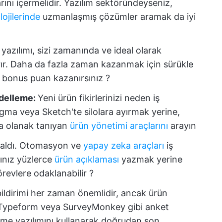
larını içermelidir. Yazılım sektöründeyseniz,
ojilerinde
uzmanlaşmış çözümler aramak da iyi
sı yazılımı, sizi zamanında ve ideal olarak
ırır. Daha da fazla zaman kazanmak için sürükle
 bonus puan kazanırsınız ?
odelleme:
Yeni ürün fikirlerinizi neden iş
Figma veya Sketch'te silolara ayırmak yerine,
ya olanak tanıyan
ürün yönetimi araçlarını
arayın
kaldı. Otomasyon ve
yapay zeka araçları
iş
mınız yüzlerce
ürün açıklaması
yazmak yerine
evlere odaklanabilir ?️
bildirimi her zaman önemlidir, ancak ürün
. Typeform veya SurveyMonkey gibi anket
irme yazılımını kullanarak doğrudan son