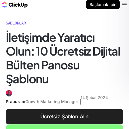
ClickUp Blog
Başlamak İçin
Ope
ŞABLONLAR
İletişimde Yaratıcı
Olun: 10 Ücretsiz Dijital
Bülten Panosu
Şablonu
14 Şubat 2024
Praburam
Growth Marketing Manager
Ücretsiz Şablon Alın