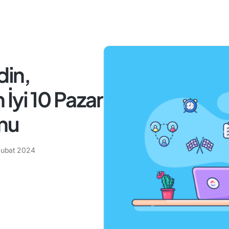
din,
 İyi 10 Pazar
onu
Şubat 2024