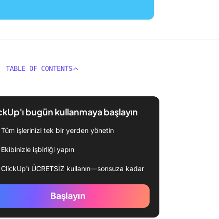
TABLE OF CONTENTS
ckUp'ı bugün kullanmaya başlayın
Tüm işlerinizi tek bir yerden yönetin
Ekibinizle işbirliği yapın
ClickUp'ı ÜCRETSİZ kullanın—sonsuza kadar
Başlayın