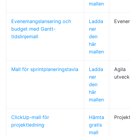
mallen
Evenemangslansering och
Ladda
Eveneman
budget med Gantt-
ner
tidslinjemall
den
här
mallen
Mall för sprintplaneringstavla
Ladda
Agila
ner
utveckli
den
här
mallen
ClickUp-mall för
Hämta
Projektte
projektledning
gratis
mall