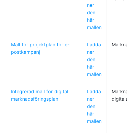
ner
den
här
mallen
Mall för projektplan för e-
Ladda
Marknads
postkampanj
ner
den
här
mallen
Integrerad mall för digital
Ladda
Marknads
marknadsföringsplan
ner
digitala 
den
här
mallen