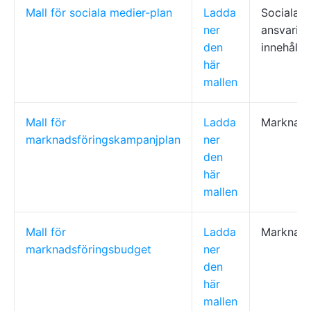
Mall för sociala medier-plan
Ladda
Sociala m
ner
ansvariga
den
innehålls
här
mallen
Mall för
Ladda
Marknads
marknadsföringskampanjplan
ner
den
här
mallen
Mall för
Ladda
Marknads
marknadsföringsbudget
ner
den
här
mallen