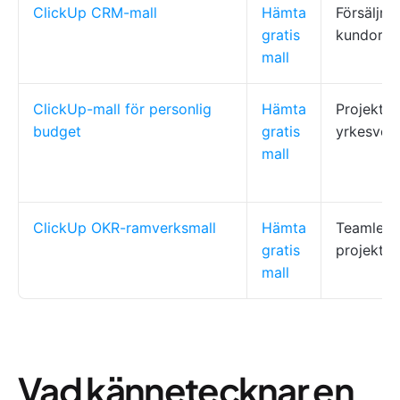
ClickUp CRM-mall
Hämta
Försäljnin
gratis
kundorie
mall
ClickUp-mall för personlig
Hämta
Projektle
budget
gratis
yrkesve
mall
ClickUp OKR-ramverksmall
Hämta
Teamleda
gratis
projektle
mall
Vad kännetecknar en