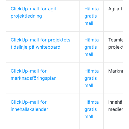
ClickUp-mall för agil
Hämta
Agila te
projektledning
gratis
mall
ClickUp-mall för projektets
Hämta
Teamleda
tidslinje på whiteboard
gratis
projektle
mall
ClickUp-mall för
Hämta
Marknads
marknadsföringsplan
gratis
mall
ClickUp-mall för
Hämta
Innehåll, 
innehållskalender
gratis
medier-t
mall