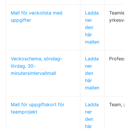
Mall för veckolista med
Ladda
Teamleda
uppgifter
ner
yrkesve
den
här
mallen
Veckoschema, söndag–
Ladda
Professio
lördag, 30-
ner
minutersintervallmall
den
här
mallen
Mall för uppgiftskort för
Ladda
Team, pro
teamprojekt
ner
den
här