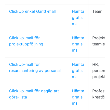
ClickUp enkel Gantt-mall
Hämta
Team, pro
gratis
mall
ClickUp-mall för
Hämta
Projektle
projektuppföljning
gratis
teamleda
mall
ClickUp-mall för
Hämta
HR,
resurshantering av personal
gratis
personala
mall
projektle
ClickUp-mall för daglig att
Hämta
Professio
göra-lista
gratis
kreatörer
mall