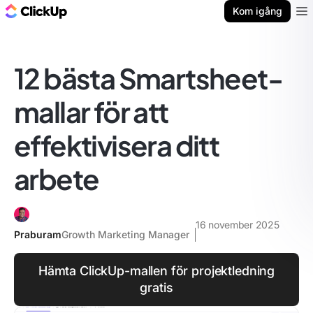
ClickUp-bloggen
Kom igång
Ope
12 bästa Smartsheet-
mallar för att
effektivisera ditt
arbete
16 november 2025
Praburam
Growth Marketing Manager
Hämta ClickUp-mallen för projektledning
gratis