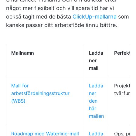
något mer flexibelt och vill spara tid har vi
också tagit med de bästa
ClickUp-mallarna
som
kanske passar ditt arbetsflöde ännu bättre.
Mallnamn
Ladda
Perfekt f
ner
mall
Mall för
Ladda
Projektle
arbetsfördelningsstruktur
ner
tvärfunkt
(WBS)
den
här
mallen
Roadmap med Waterline-mall
Ladda
Ops, pro