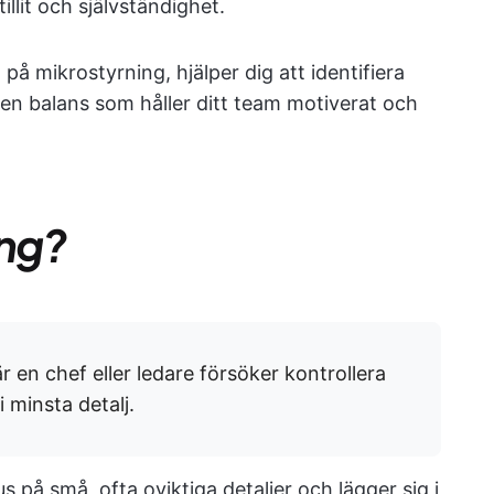
llit och självständighet.
på mikrostyrning, hjälper dig att identifiera
 en balans som håller ditt team motiverat och
ing?
r en chef eller ledare försöker kontrollera
 minsta detalj.
på små, ofta oviktiga detaljer och lägger sig i