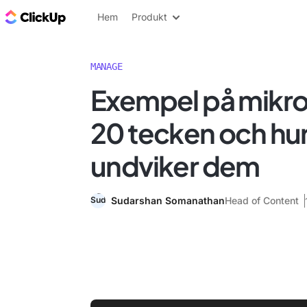
ClickUp-bloggen
Hem
Produkt
MANAGE
Exempel på mikro
20 tecken och hu
undviker dem
Sudarshan Somanathan
Head of Content