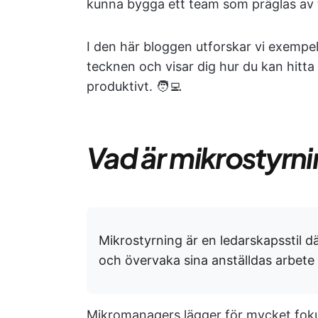
kunna bygga ett team som präglas av ti
I den här bloggen utforskar vi exempel 
tecknen och visar dig hur du kan hitta
produktivt. 🧑‍💻
Vad är mikrostyrn
Mikrostyrning är en ledarskapsstil dä
och övervaka sina anställdas arbete i
Mikromanagers lägger för mycket fokus 