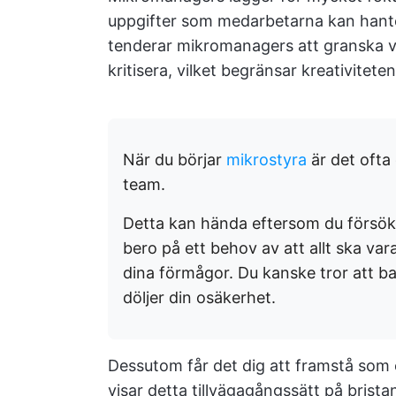
uppgifter som medarbetarna kan hantera
tenderar mikromanagers att granska var
kritisera, vilket begränsar kreativitet
När du börjar
mikrostyra
är det ofta e
team.
Detta kan hända eftersom du försöker 
bero på ett behov av att allt ska var
dina förmågor. Du kanske tror att bara
döljer din osäkerhet.
Dessutom får det dig att framstå som 
visar detta tillvägagångssätt på brist