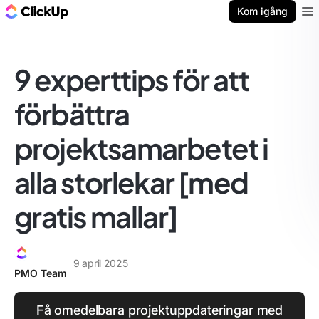
ClickUp-bloggen
Kom igång
Ope
9 experttips för att
förbättra
projektsamarbetet i
alla storlekar [med
gratis mallar]
9 april 2025
PMO Team
Få omedelbara projektuppdateringar med