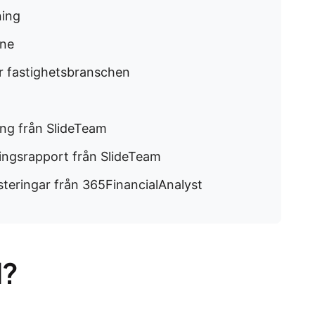
ning
ine
ör fastighetsbranschen
ing från SlideTeam
ingsrapport från SlideTeam
steringar från 365FinancialAnalyst
l?