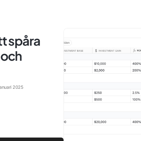
tt spåra
 och
januari 2025