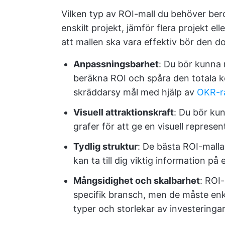
Vilken typ av ROI-mall du behöver bero
enskilt projekt, jämför flera projekt e
att mallen ska vara effektiv bör den d
Anpassningsbarhet
: Du bör kunna 
beräkna ROI och spåra den totala ko
skräddarsy mål med hjälp av
OKR-ra
Visuell attraktionskraft
: Du bör kun
grafer för att ge en visuell represe
Tydlig struktur
: De bästa ROI-malla
kan ta till dig viktig information på 
Mångsidighet och skalbarhet
: ROI-
specifik bransch, men de måste enk
typer och storlekar av investeringar,