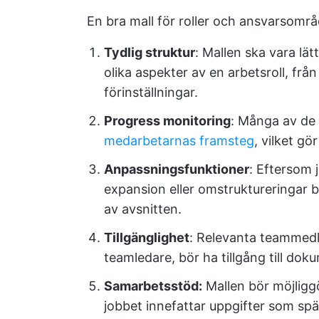
En bra mall för roller och ansvarsomr
Tydlig struktur
: Mallen ska vara lät
olika aspekter av en arbetsroll, frå
förinställningar.
Progress monitoring
: Många av de 
medarbetarnas framsteg
, vilket g
Anpassningsfunktioner
: Eftersom 
expansion eller omstruktureringar 
av avsnitten.
Tillgänglighet
: Relevanta teammed
teamledare, bör ha tillgång till dok
Samarbetsstöd:
Mallen bör möjliggö
jobbet innefattar uppgifter som spä