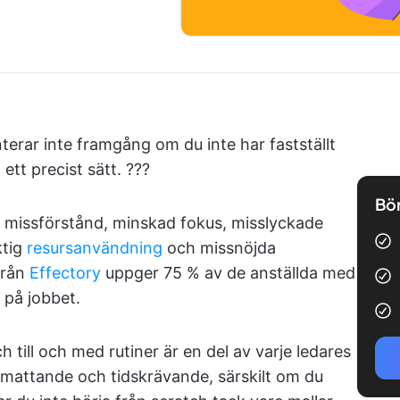
terar inte framgång om du inte har fastställt
t precist sätt. ?‍?‍?
Bör
ll missförstånd, minskad fokus, misslyckade
ktig
resursanvändning
och missnöjda
från
Effectory
uppger 75 % av de anställda med
a på jobbet.
h till och med rutiner är en del av varje ledares
mattande och tidskrävande, särskilt om du