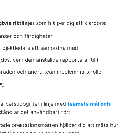
tvis riktlinjer
som hjälper dig att klargöra:
nser och färdigheter
projektledare att samordna med
vs. vem den anställde rapporterar till)
områden och andra teammedlemmars roller
ng
 arbetsuppgifter i linje med
teamets mål och
stånd är det användbart för:
erade prestationsmåtten hjälper dig att mäta hur