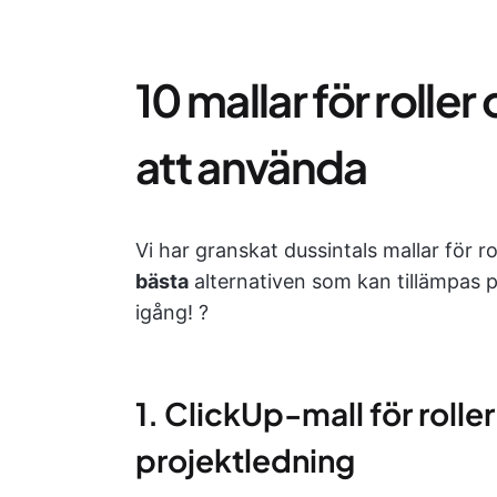
10 mallar för roll
att använda
Vi har granskat dussintals mallar för
bästa
alternativen som kan tillämpas på
igång! ?
1. ClickUp-mall för rol
projektledning