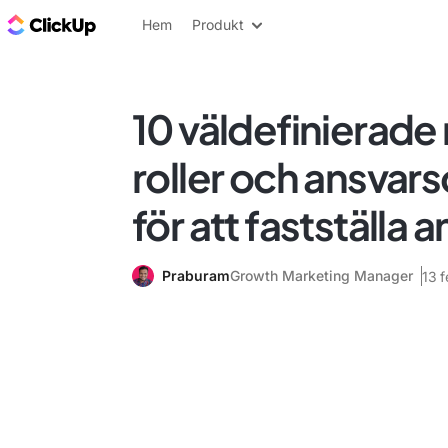
ClickUp-bloggen
Hem
Produkt
10 väldefinierade 
roller och ansva
för att fastställa 
Praburam
Growth Marketing Manager
13 