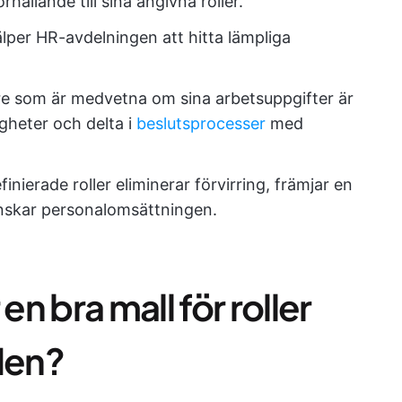
ållande till sina angivna roller.
älper HR-avdelningen att hitta lämpliga
e som är medvetna om sina arbetsuppgifter är
gheter och delta i
beslutsprocesser
med
efinierade roller eliminerar förvirring, främjar en
inskar personalomsättningen.
n bra mall för roller
den?