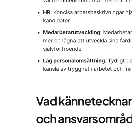
väl teammedlemmarna presterar i förh
HR
: Koncisa arbetsbeskrivningar hj
kandidater.
Medarbetarutveckling
: Medarbetar
mer benägna att utveckla sina färdi
självförtroende.
Låg personalomsättning
: Tydligt d
känsla av trygghet i arbetet och m
Vad kännetecknar e
och ansvarsområ