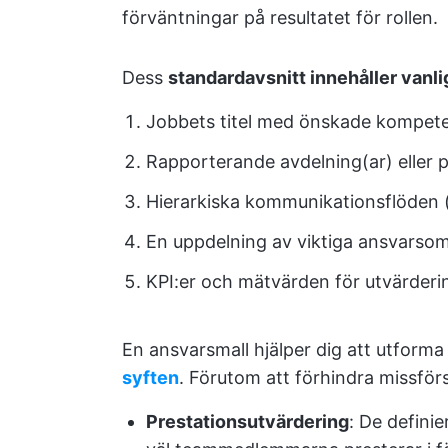
förväntningar på resultatet för rollen.
Dess
standardavsnitt innehåller vanlig
Jobbets titel med önskade kompete
Rapporterande avdelning(ar) eller 
Hierarkiska kommunikationsflöden (d
En uppdelning av viktiga ansvars
KPI:er och mätvärden för utvärderi
En ansvarsmall hjälper dig att utforma
syften
. Förutom att förhindra missför
Prestationsutvärdering
: De defini