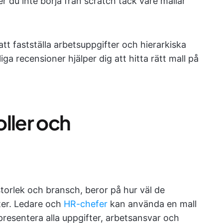
er du inte börja från scratch tack vare mallar
att fastställa arbetsuppgifter och hierarkiska
ga recensioner hjälper dig att hitta rätt mall på
oller och
torlek och bransch, beror på hur väl de
fter. Ledare och
HR-chefer
kan använda en mall
presentera alla uppgifter, arbetsansvar och