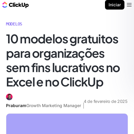
ClickUp Blogue
Iniciar
Ope
MODELOS
10 modelos gratuitos
para organizações
sem fins lucrativos no
Excel e no ClickUp
4 de fevereiro de 2025
Praburam
Growth Marketing Manager