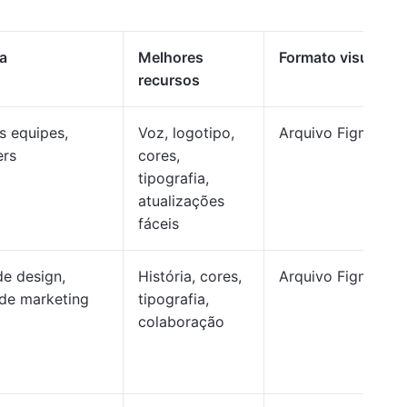
ra
Melhores
Formato visual
recursos
s equipes,
Voz, logotipo,
Arquivo Figma
ers
cores,
tipografia,
atualizações
fáceis
de design,
História, cores,
Arquivo Figma
de marketing
tipografia,
colaboração