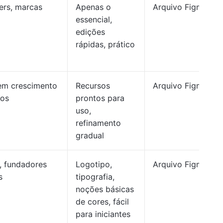
ers, marcas
Apenas o
Arquivo Figma
essencial,
edições
rápidas, prático
em crescimento
Recursos
Arquivo Figma
vos
prontos para
uso,
refinamento
gradual
, fundadores
Logotipo,
Arquivo Figma
s
tipografia,
noções básicas
de cores, fácil
para iniciantes