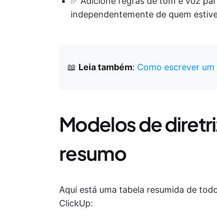
✅ Adicione regras de tom e voz pa
independentemente de quem estive
📖
Leia também
:
Como escrever um b
Modelos de diretr
resumo
Aqui está uma tabela resumida de tod
ClickUp: