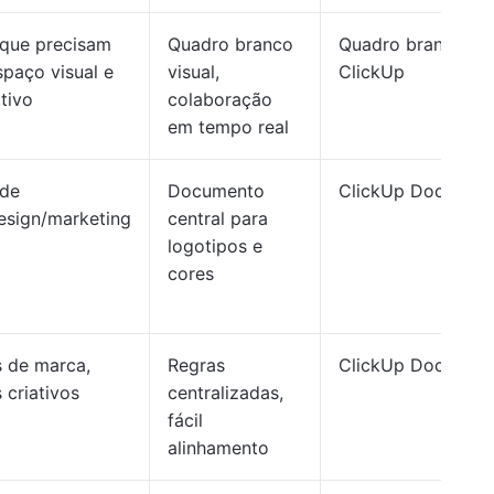
 que precisam
Quadro branco
Quadro branco
paço visual e
visual,
ClickUp
tivo
colaboração
em tempo real
 de
Documento
ClickUp Doc
esign/marketing
central para
logotipos e
cores
 de marca,
Regras
ClickUp Doc/List
 criativos
centralizadas,
fácil
alinhamento