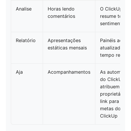
Analise
Horas lendo
O ClickUp Bra
comentários
resume temas
sentimentos.
Relatório
Apresentações
Painéis ao vi
estáticas mensais
atualizados 
tempo real
Aja
Acompanhamentos
As automaçõ
do ClickUp
atribuem
proprietários
link para as
metas do
ClickUp