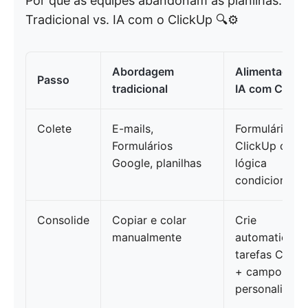
Por que as equipes abandonam as planilhas:
Tradicional vs. IA com o ClickUp 🔍⚙️
Abordagem
Alimentado p
Passo
tradicional
IA com Click
Colete
E-mails,
Formulários
Formulários
ClickUp com
Google, planilhas
lógica
condicional
Consolide
Copiar e colar
Crie
manualmente
automaticame
tarefas Click
+ campos
personalizad